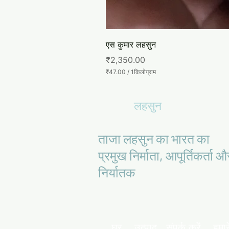
एस कुमार लहसुन
मूल्य
₹2,350.00
₹47.00
/
1किलोग्राम
प्र
ति
1
लहसुन
कि
लो
ग्रा
म
ताजा लहसुन का भारत का
₹
4
प्रमुख निर्माता, आपूर्तिकर्ता औ
7
.
निर्यातक
0
0
घर,
उत्पाद,
संपर्क करें,
हमारे