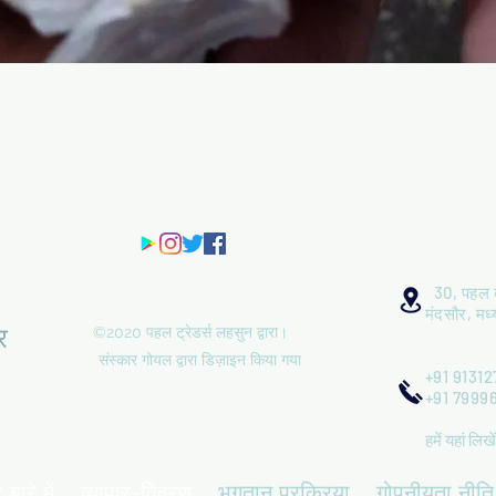
त्वरित दृश्य
एक 
30, पहल व्
मंदसौर, मध
र
©2020 पहल ट्रेडर्स लहसुन द्वारा।
संस्कार गोयल द्वारा डिज़ाइन किया गया
+91 91312
+91 7999
हमें यहां लिख
 बारे में,
व्यापार-विवरण,
भुगतान प्रक्रिया,
गोपनीयता नीति