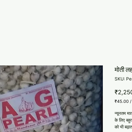
मोती ल
SKU: Pe
₹2,25
₹45.00
₹45.00
प्रति
न्यूनतम मा
1
के लिए बहु
किलोग्राम
को भी बढ़ात