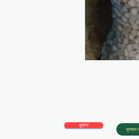
बुलाना
भुगतान प